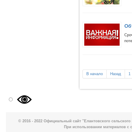
Об
Сро
пот
В начало
Назад
1
© 2016 - 2022 Официальный сайт "Елантовского сельског
При использовании материалов с 