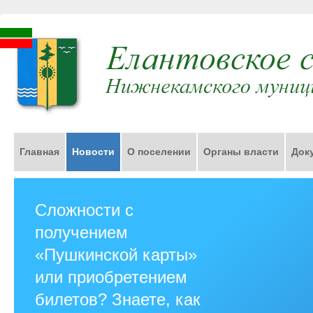
Главная
Новости
О поселении
Органы власти
Док
Сложности с
получением
«Пушкинской карты»
или приобретением
билетов? Знаете, как