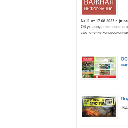
№ 11 от 17.08.2023 г. (в р
Об утверждении перечня о
заключение концессионны
ОС
си
По
Под