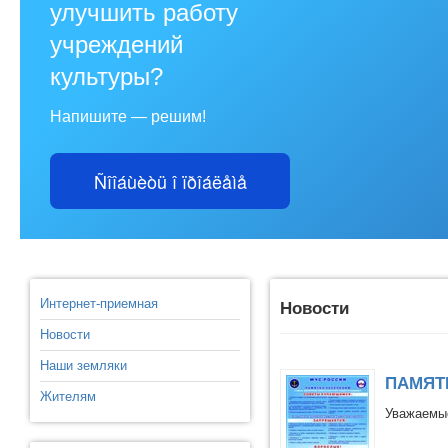
улучшить работу
учреждений
культуры?
Напишите — решим!
Ñîîáùèòü î ïðîáëåìå
Интернет-приемная
Новости
Новости
Наши земляки
ПАМЯТ
Жителям
Уважаемые